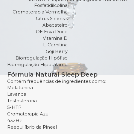
Fosfatidilcolina
Cromoterapia Vermelha
Citrus Sinensis
Abacateiro
OE Erva Doce
Vitamina D
L-Carnitina
Goji Berry
Biorregulação Hipófise
Biorregulação Hipotálamo
Fórmula Natural Sleep Deep
Contém frequências de ingredientes como:
Melatonina
Lavanda
Testosterona
5-HTP
Cromaterapia Azul
432Hz
Reequilíbrio da Pineal