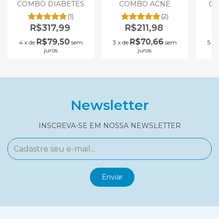
COMBO DIABETES
COMBO ACNE
CO
(1)
(2)
R$317,99
R$211,98
R$79,50
R$70,66
4
x
de
sem
3
x
de
sem
5
x
juros
juros
Newsletter
INSCREVA-SE EM NOSSA NEWSLETTER