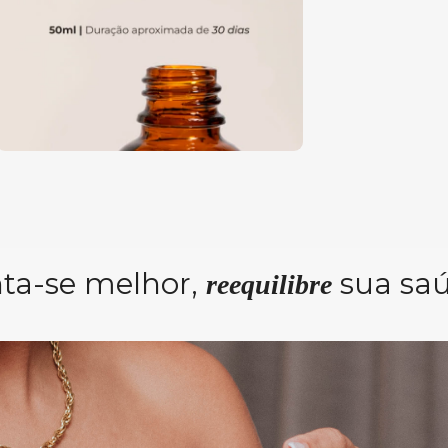
nta-se melhor,
sua sa
reequilibre