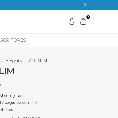
SEM JUROS
0
ESCRITORES
ca Integrativa
.
ALL SLIM
LIM
9
50
sem juros
to
pagando com Pix
etalhes