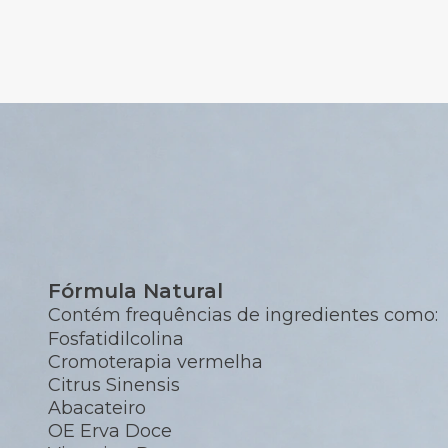
Fórmula Natural
Contém frequências de ingredientes como:
Fosfatidilcolina
Cromoterapia vermelha
Citrus Sinensis
Abacateiro
OE Erva Doce