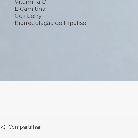
Vitamina D
L-Carnitina
Goji berry
Biorregulação de Hipófise
Compartilhar