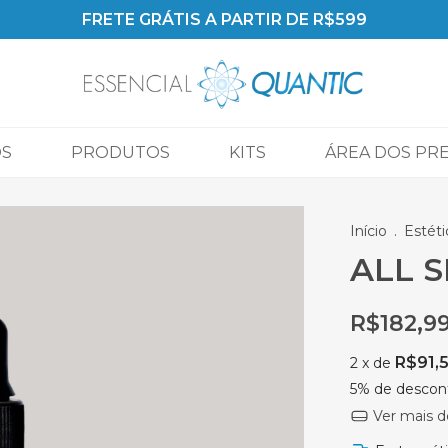
PARECELAMOS EM ATÉ 6x 
OS
PRODUTOS
KITS
ÁREA DOS PR
Início
.
Estéti
ALL S
R$182,9
R$91,
2
x de
5% de descon
Ver mais d