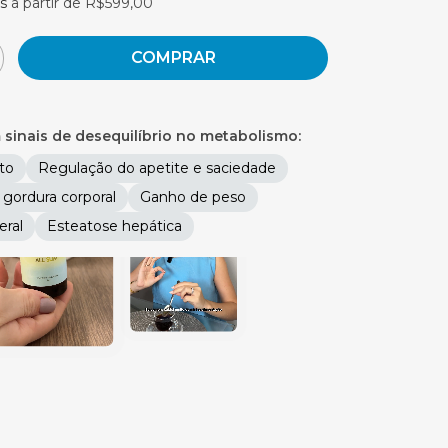
is
a partir de
R$599,00
sinais de desequilíbrio no metabolismo:
lto
Regulação do apetite e saciedade
gordura corporal
Ganho de peso
eral
Esteatose hepática