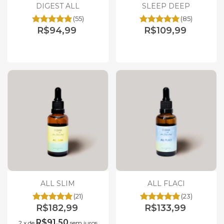
DIGEST ALL
SLEEP DEEP
(55)
(85)
R$94,99
R$109,99
ALL SLIM
ALL FLACI
(21)
(23)
R$182,99
R$133,99
R$91,50
2
x
de
sem juros