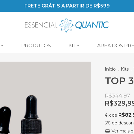
PARECELAMOS EM ATÉ 6x SEM JUROS
OS
PRODUTOS
KITS
ÁREA DOS PR
Início
.
Kits
.
TOP 3
R$344,97
R$329,9
R$82,
4
x de
5% de descon
Ver mais d