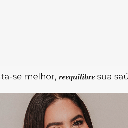
nta-se melhor,
sua sa
reequilibre