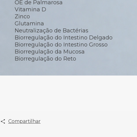
OE de Palmarosa
Vitamina D
Zinco
Glutamina
Neutralização de Bactérias
Biorregulação do Intestino Delgado
Biorregulação do Intestino Grosso
Biorregulação da Mucosa
Biorregulação do Reto
Compartilhar