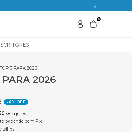
0
ESCRITORES
TOP 3 PARA 2026
 PARA 2026
9
-
4
%
OFF
50
sem juros
to
pagando com Pix
etalhes